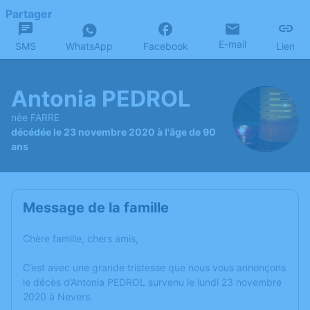
Partager
E-mail
SMS
WhatsApp
Facebook
Lien
Antonia PEDROL
née FARRE
décédée le 23 novembre 2020 à l'âge de 90
ans
Message de la famille
Chère famille, chers amis,
C’est avec une grande tristesse que nous vous annonçons
le décès d’Antonia PEDROL survenu le lundi 23 novembre
2020 à Nevers.