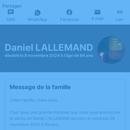
Partager
E-mail
SMS
WhatsApp
Facebook
Lien
Daniel LALLEMAND
décédé le 8 novembre 2024 à l'âge de 84 ans
Message de la famille
Chère famille, chers amis,
C’est avec une grande tristesse que nous vous annonçons
le décès de Daniel LALLEMAND survenu le vendredi 08
novembre 2024 à Nevers.