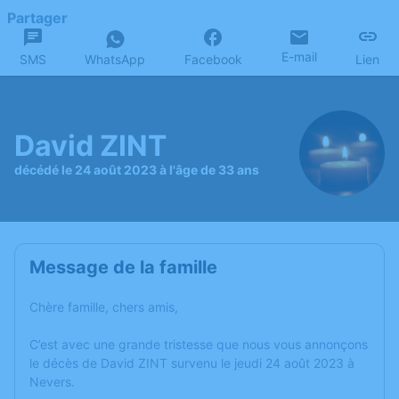
Partager
E-mail
SMS
WhatsApp
Facebook
Lien
David ZINT
décédé le 24 août 2023 à l'âge de 33 ans
Message de la famille
Chère famille, chers amis,
C’est avec une grande tristesse que nous vous annonçons
le décès de David ZINT survenu le jeudi 24 août 2023 à
Nevers.