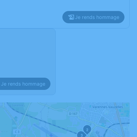
Je rends hommage
Je rends hommage
2
3