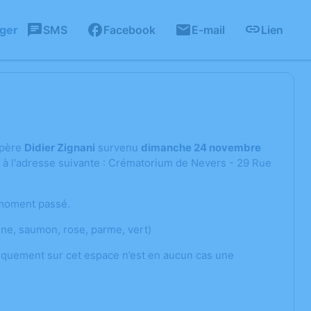
ager
SMS
Facebook
E-mail
Lien
 père
Didier Zignani
survenu
dimanche 24 novembre
à l'adresse suivante : Crématorium de Nevers - 29 Rue
 moment passé.
une, saumon, rose, parme, vert)
atiquement sur cet espace n’est en aucun cas une