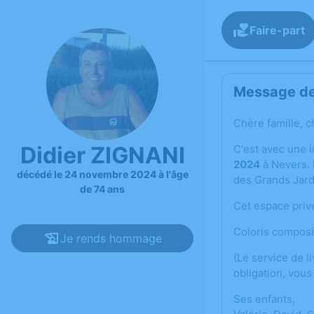
Faire-part
Message de 
Chère famille, c
Didier ZIGNANI
C'est avec une 
2024
à Nevers. 
décédé le 24 novembre 2024 à l'âge
des Grands Jard
de 74 ans
Cet espace priv
Coloris composit
Je rends hommage
(Le service de l
obligation, vous
Ses enfants,