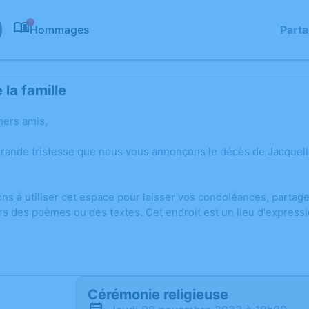
Hommages
Part
0
la famille
hers amis,
grande tristesse que nous vous annonçons le décès de Jacque
ons à utiliser cet espace pour laisser vos condoléances, parta
rs des poèmes ou des textes. Cet endroit est un lieu d'expres
Cérémonie religieuse