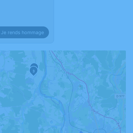
Je rends hommage
2
3