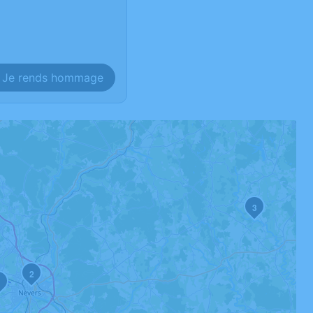
Je rends hommage
3
2
1