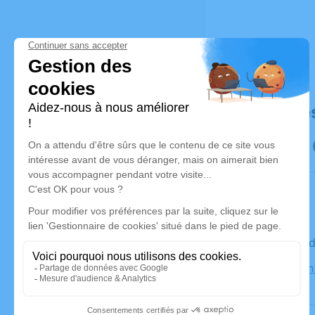
Déroulé de
Le vendre
Église Sai