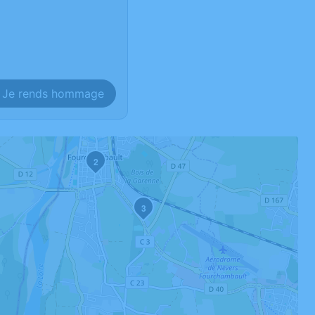
Je rends hommage
2
3