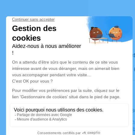
Déroulé de
Le mardi 
Église Sai
Fourchamb