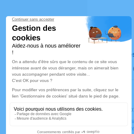
Déroulé de
Le mardi 
Crématoriu
58000 Nev