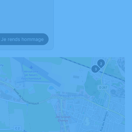
Je rends hommage
2
3