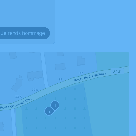
Je rends hommage
1
2