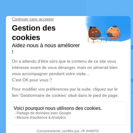
Déroulé de
Le vendre
Cimetière,