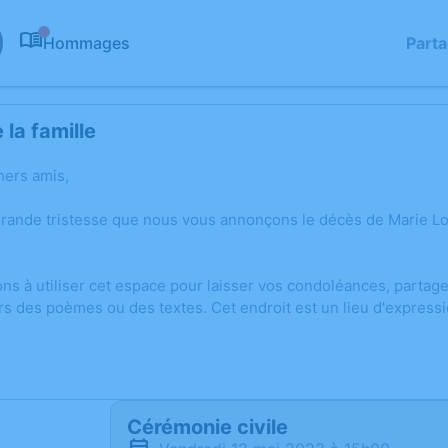
Hommages
Part
0
la famille
hers amis,
grande tristesse que nous vous annonçons le décès de Marie L
ons à utiliser cet espace pour laisser vos condoléances, parta
rs des poèmes ou des textes. Cet endroit est un lieu d'express
Cérémonie civile