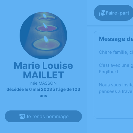
Faire-part
Message de 
Chère famille, c
Marie Louise
C’est avec une 
Engilbert.
MAILLET
née MASSON
Nous vous invit
décédée le 6 mai 2023 à l'âge de 103
pensées à trave
ans
Je rends hommage