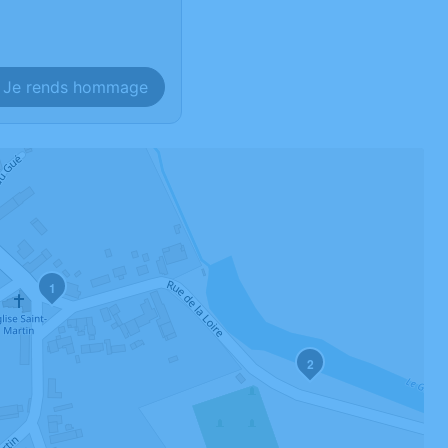
Je rends hommage
1
2