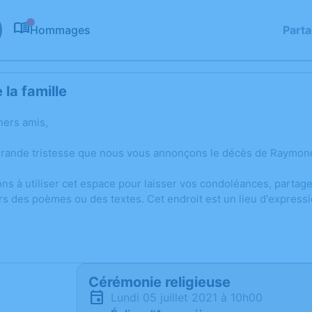
Hommages
Part
0
la famille
hers amis,
grande tristesse que nous vous annonçons le décès de Raymon
ons à utiliser cet espace pour laisser vos condoléances, parta
rs des poèmes ou des textes. Cet endroit est un lieu d'expre
Cérémonie religieuse
lundi 05 juillet 2021 à 10h00