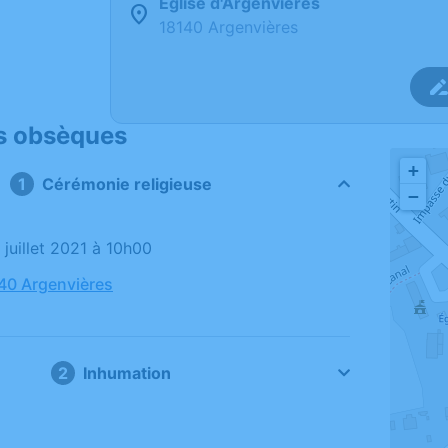
Église d'Argenvières
18140 Argenvières
s obsèques
+
Cérémonie religieuse
−
5 juillet 2021 à 10h00
140 Argenvières
Inhumation