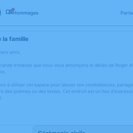
Hommages
Part
0
la famille
hers amis,
 grande tristesse que nous vous annonçons le décès de Roge
is.
ons à utiliser cet espace pour laisser vos condoléances, parta
rs des poèmes ou des textes. Cet endroit est un lieu d'express
.