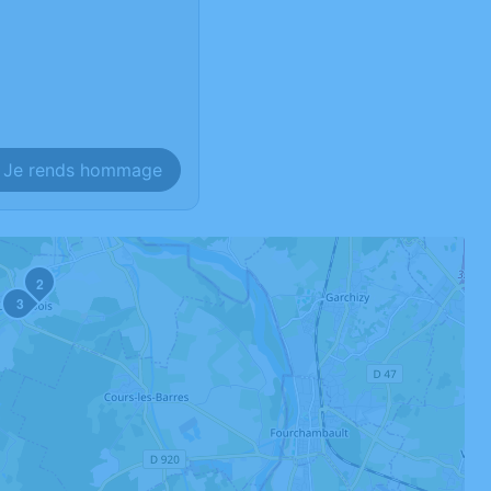
Je rends hommage
2
3