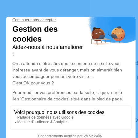
Déroulé de
Le jeudi 
Cimetière,