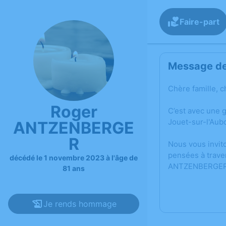
Faire-part
Message de 
Chère famille, c
Roger
C’est avec une
Jouet-sur-l'Aubo
ANTZENBERGE
R
Nous vous invit
pensées à trave
décédé le 1 novembre 2023 à l'âge de
ANTZENBERGER
81 ans
Je rends hommage