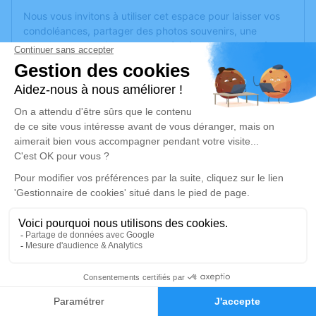
Nous vous invitons à utiliser cet espace pour laisser vos
condoléances, partager des photos souvenirs, une
anecdote ou exprimer vos pensées à travers des poèmes
ou des textes. Cet endroit est un lieu d'expression dédié à
honorer la mémoire de Santé LEALI.
Je rends hommage
Cérémonie religieuse
mercredi 10 janvier 2024 à 08h30
Eglise Saint Sulpice de Varennes-Vauzelles
le Bourg
58640 Varennes-Vauzelles
Je rends hommage
3
Déroulé des obsèques
Faire-part
Hommages