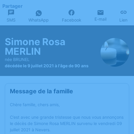
Partager
E-mail
SMS
WhatsApp
Facebook
Lien
Simone Rosa
MERLIN
née BRUNEL
décédée le 9 juillet 2021 à l'âge de 90 ans
Message de la famille
Chère famille, chers amis,
C’est avec une grande tristesse que nous vous annonçons
le décès de Simone Rosa MERLIN survenu le vendredi 09
juillet 2021 à Nevers.